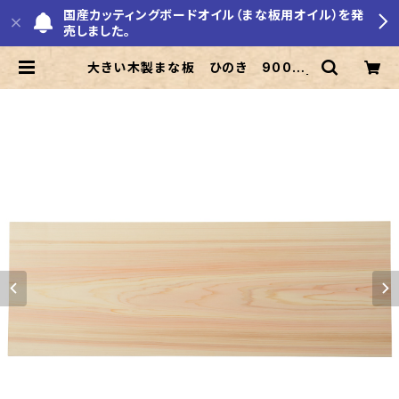
国産カッティングボードオイル（まな板用オイル）を発
売しました。
大きい木製まな板 ひのき 900×3
00×30mm 裏に節あり 一枚板 |
ひのきまな板の美吉野キッチン