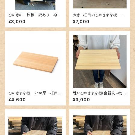
ひのきの一枚板 訳あり 約9
大きい柾目のひのきまな板 接
9.5×43×5cm
ぎ合わせ 約60×30×2cm 1
¥3,000
¥7,000
枚
ひのきまな板 2cm厚 柾目接
軽いひのきまな板(食器洗い乾燥
ぎ合わせ 約42×24×2cm
機対応) 約39×24×1.3cm
¥4,600
¥3,000