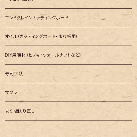
長さ400mm～
エンドグレインカッティングボード
長さ500mm～
オイル（カッティングボード・まな板用）
長さ600mm～
DIY用端材（ヒノキ・ウォールナットなど）
長さ700mm～
寿司下駄
長さ800mm～
サクラ
長さ900mm～
まな板削り直し
長さ1000mm～