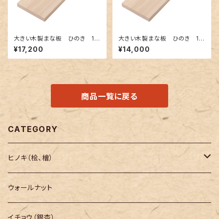
大きい木製まな板 ひのき 12
大きい木製まな板 ひのき 10
00×250×30mm 裏に節あ
00×250×30mm 裏に節あ
¥17,200
¥14,000
り 一枚板
り 一枚板
商品一覧に戻る
CATEGORY
ヒノキ（桧、檜）
長さ200mm～
ウォールナット
長さ300mm～
イチョウ（銀杏）