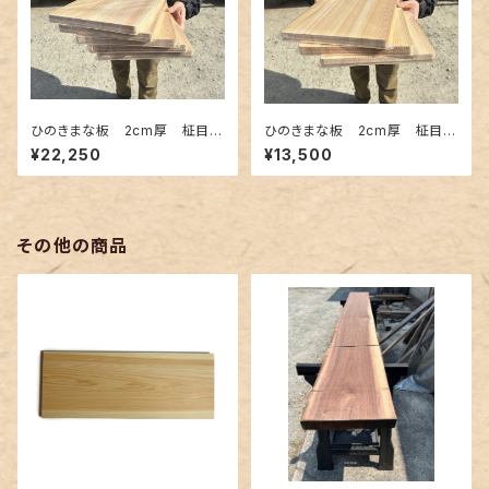
ひのきまな板 2cm厚 柾目接
ひのきまな板 2cm厚 柾目接
ぎ合わせ 約42×24×2cm 5
ぎ合わせ 約42×24×2cm 3
¥22,250
¥13,500
枚セット
枚セット
その他の商品