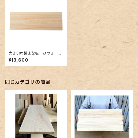
大きい木製まな板 ひのき 90
0×300×30mm 裏に節あ
¥13,600
り 一枚板
同じカテゴリの商品