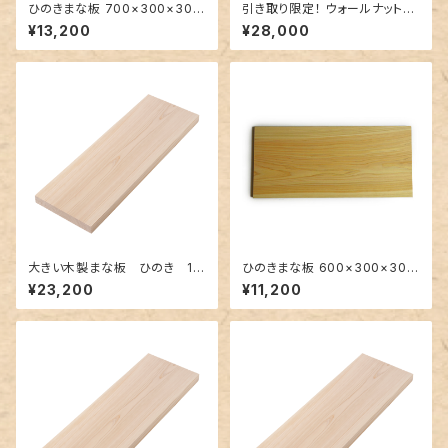
ひのきまな板 700×300×30m
引き取り限定！ ウォールナット材
m 一枚板
料 訳あり 約244×28前後×
¥13,200
¥28,000
4.5cm
大きい木製まな板 ひのき 10
ひのきまな板 600×300×30m
00×350×30mm 裏に節あ
m 一枚板
¥23,200
¥11,200
り 一枚板