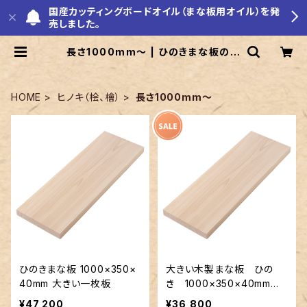
国産カッティングボードオイル（まな板用オイル）を発
売しました。
長さ1000mm～ | ひのきまな板の美
吉野キッチン
HOME
ヒノキ（桧、檜）
長さ1000mm～
ひのきまな板 1000×350×
大きい木製まな板 ひの
40mm 大きい一枚板
き 1000×350×40mm
裏に節あり 一枚板
¥47,200
¥36,800