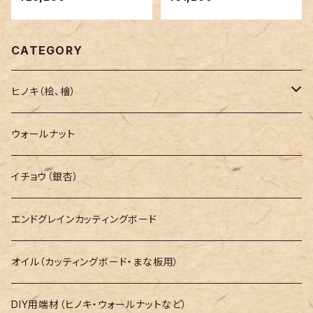
CATEGORY
ヒノキ（桧、檜）
長さ200mm～
ウォールナット
長さ300mm～
イチョウ（銀杏）
長さ400mm～
エンドグレインカッティングボード
長さ500mm～
オイル（カッティングボード・まな板用）
長さ600mm～
DIY用端材（ヒノキ・ウォールナットなど）