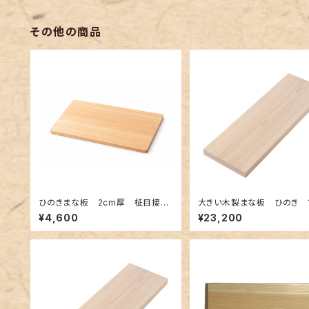
その他の商品
ひのきまな板 2cm厚 柾目接ぎ
大きい木製まな板 ひのき 1
合わせ 約42×24×2cm
×350×30mm 裏に節あ
¥4,600
¥23,200
枚板