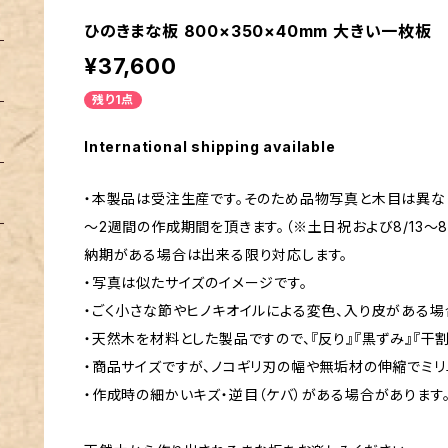
ひのきまな板 800×350×40mm 大きい一枚板
¥37,600
残り1点
International shipping available
・本製品は受注生産です。そのため品物写真と木目は異なり
～2週間の作成期間を頂きます。（※土日祝および8/13～8/1
納期がある場合は出来る限り対応します。
・写真は似たサイズのイメージです。
・ごく小さな節やヒノキオイルによる変色、入り皮がある場
・天然木を材料とした製品ですので、『反り』『黒ずみ』『干割
・商品サイズですが、ノコギリ刃の幅や無垢材の伸縮でミ
・作成時の細かいキズ・逆目（ケバ）がある場合があります