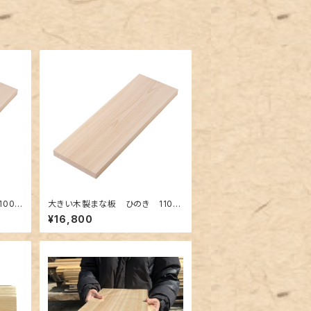
000
大きい木製まな板 ひのき 1100
り 一
×300×30mm 裏に節あり 一
¥16,800
枚板