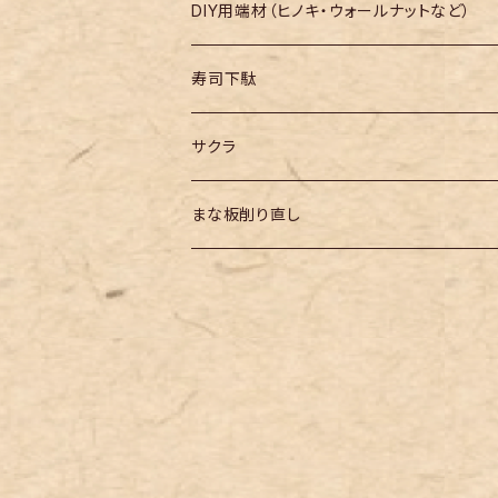
長さ600mm～
DIY用端材（ヒノキ・ウォールナットなど）
長さ700mm～
寿司下駄
長さ800mm～
サクラ
長さ900mm～
まな板削り直し
長さ1000mm～
長さ1100mm～
長さ1200mm～