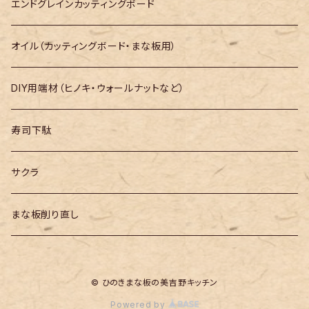
長さ400mm～
エンドグレインカッティングボード
長さ500mm～
オイル（カッティングボード・まな板用）
長さ600mm～
DIY用端材（ヒノキ・ウォールナットなど）
長さ700mm～
寿司下駄
長さ800mm～
サクラ
長さ900mm～
まな板削り直し
長さ1000mm～
© ひのきまな板の美吉野キッチン
長さ1100mm～
Powered by