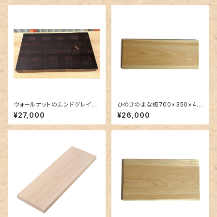
ウォールナットのエンドグレイン
ひのきのまな板700×350×40
カッティングボード（大）約40×2
mm裏に節あり一枚板
¥27,000
¥26,000
4×4～5cm(脚含む)