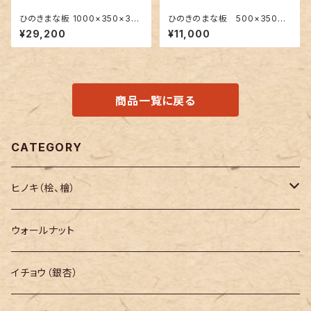
ひのきまな板 1000×350×30
ひのきのまな板 500×350×3
mm 大きい一枚板
0mm 裏に節あり 一枚板
¥29,200
¥11,000
商品一覧に戻る
CATEGORY
ヒノキ（桧、檜）
長さ200mm～
ウォールナット
長さ300mm～
イチョウ（銀杏）