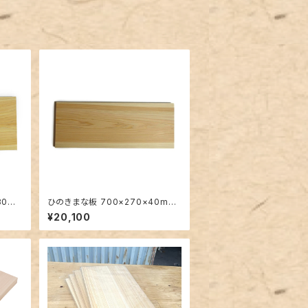
30m
ひのきまな板 700×270×40mm
一枚板
¥20,100