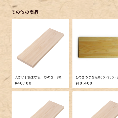
その他の商品
大きい木製まな板 ひのき 800×
ひのきのまな板600×350×
400×40mm 裏に節あり 一枚
m裏に節あり一枚板
¥40,100
¥10,400
板