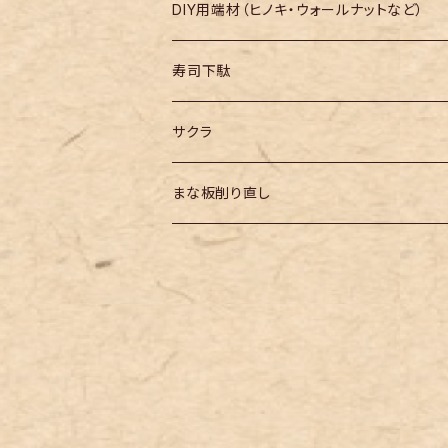
長さ600mm～
DIY用端材（ヒノキ・ウォールナットなど）
長さ700mm～
寿司下駄
長さ800mm～
サクラ
長さ900mm～
まな板削り直し
長さ1000mm～
長さ1100mm～
長さ1200mm～