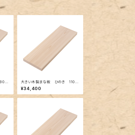
00×
大きい木製まな板 ひのき 1100
 一枚
×400×30mm 裏に節あり 一
¥34,400
枚板