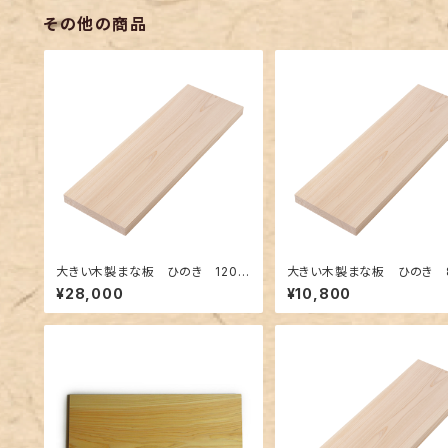
その他の商品
大きい木製まな板 ひのき 1200
大きい木製まな板 ひのき 8
×350×30mm 裏に節あり 一
250×30mm 裏に節あり
¥28,000
¥10,800
枚板
板