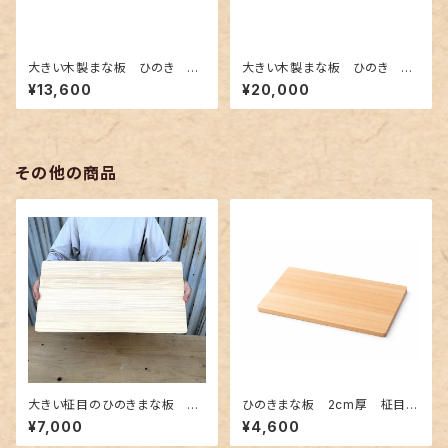
大きい木製まな板 ひのき 90
大きい木製まな板 ひのき 90
0×300×30mm 裏に節あ
0×350×30mm 裏に節あ
¥13,600
¥20,000
り 一枚板
り 一枚板
その他の商品
大きい柾目のひのきまな板 接
ひのきまな板 2cm厚 柾目接
ぎ合わせ 約60×30×2cm 1
ぎ合わせ 約42×24×2cm
¥7,000
¥4,600
枚