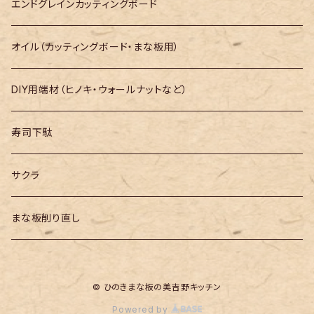
長さ400mm～
エンドグレインカッティングボード
長さ500mm～
オイル（カッティングボード・まな板用）
長さ600mm～
DIY用端材（ヒノキ・ウォールナットなど）
長さ700mm～
寿司下駄
長さ800mm～
サクラ
長さ900mm～
まな板削り直し
長さ1000mm～
© ひのきまな板の美吉野キッチン
長さ1100mm～
Powered by